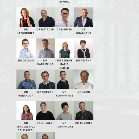
STEVEN
RUMEUR
DR
DR METZGER
DR NGUYEN
DR
LEFOURNIER
OUARKOUB
DR OZCELIK
DR
DR PERRIN
DR PESANT
PARAMELLE
MARIE-
AMÉLIE
DR
DR ROBERT
DR
DR SCHIR
RANCHOUP
ROUFFIANGE
DR
DR STIVALET
DR
DR TOURRET
SCHOLASTIQU
TOURNADRE
E ELISABETH