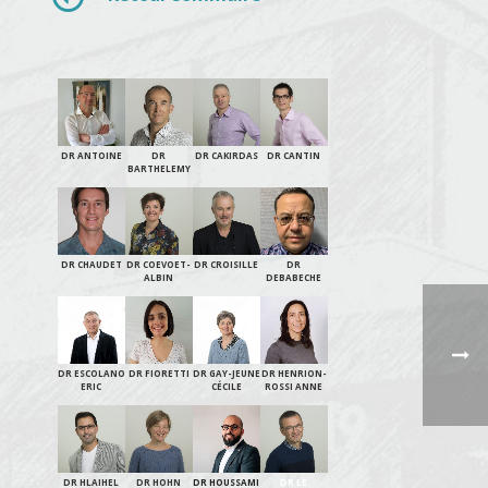
DR ANTOINE
DR
DR CAKIRDAS
DR CANTIN
BARTHELEMY
DR CHAUDET
DR COEVOET-
DR CROISILLE
DR
ALBIN
DEBABECHE
DR ESCOLANO
DR FIORETTI
DR GAY-JEUNE
DR HENRION-
ERIC
CÉCILE
ROSSI ANNE
DR HLAIHEL
DR HOHN
DR HOUSSAMI
DR LE