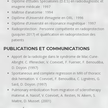
Diplôme d’Etudes Spécialisées (D.E.S) en radiodiagnostic et
imagerie médicale : 1997
Maîtrise d’anatomie : 1994
Diplôme d’Université d’imagerie en ORL : 1996
Diplôme d’Université en résonance magnétique : 1997
Radioprotection : Personne compétente en radioprotection
(jusqu’en 2017) et qualification en radioprotection des
patients
PUBLICATIONS ET COMMUNICATIONS
Apport de la radiologie dans le syndrome de Mac-Cune-
Albright. C. Iffenecker, V. Coevoet, F. Fuerxer, F. Benoudiba,
D. Doyon. (1997)
Spontaneous and complete regression in MRI of thoracic
disk herniation. V. Coevoet, F. Benoudiba, C. Lignières, G.
Saïd, D. Doyon. (1997)
Pulmonary embolization from migration of sclerotherapy
material. A. Nassif, V. Coevoet, A. Resten, N. Aikem, S.
Maitre, D. Musset. (2001)