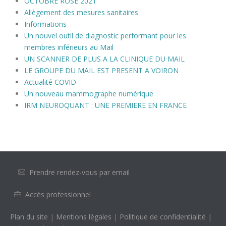
OCTOBRE ROSE 2021
Allègement des mesures sanitaires
Informations
Un nouvel outil de diagnostic performant pour les
membres inférieurs au Mail
UN SCANNER DE PLUS A LA CLINIQUE DU MAIL
LE GROUPE DU MAIL EST PRESENT A VOIRON
Actualité COVID
Un nouveau mammographe numérique
IRM NEUROQUANT : UNE PREMIERE EN FRANCE
Prendre rendez-vous par email
Accès professionnel
Plan du site
|
Mentions légales
|
Politique de confidentialité
|