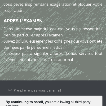
vous devez inspirer sans exagération et bloquer votre
respiration.
APRES L’EXAMEN
Dans l’immense majorité des cas, vous ne ressentirez
rien de particulier après l’examen.
Suivez scrupuleusement les consignes qui vous ont été
données par le personnel médical.
N’hésitez pas à signaler auprès de nos services tout
événement qui vous paraîtrait anormal.
Prendre rendez-vous par email
Accès professionnel
By continuing to scroll,
you are allowing all third-party
services