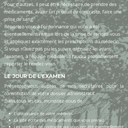
Pour d’autres, il peut être nécessaire de prendre des
médicaments, avaler un produit de contraste, faire une
prise de sang.
Reportez-vous à l’ordonnance qui vous a été
éventuellement remise lors de la prise de rendez-vous
et appliquez exactement les prescriptions du médecin.
Si vous n’avez pas pu les suivre, signalez-le, avant
l’examen, à l’équipe médicale : il faudra probablement
reporter le rendez-vous.
LE JOUR DE L’EXAMEN
Présentez-vous auprès de nos secrétaires pour la
constitution de votre dossier administratif.
Dans tous les cas, munissez-vous de :
L’ordonnance de votre médecin
La liste écrite des médicaments que vous prenez
Les produits de contraste qui vous ont été éventuellement