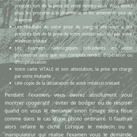
prescrits lors de la prise de votre rendez-vous. Vous devez
vous les procurer à la pharmacie et les amener le jour de
l’examen
Les résultats de votre prise de sang si elle vous a été
prescrite lors de la prise de votre rendez-vous ou par votre
médecin traitant
Les examens radiologiques précédents en votre
possession ainsi que vos comptes rendus d’opération ou
d’hospitalisation
Votre carte VITALE et son attestation, la prise en charge
par votre mutuelle
Une copie de la déclaration de votre médecin traitant
Pendant l’examen, vous devrez absolument vous
montrer coopératif : éviter de bouger ou de respirer
quand on vous le demande sinon l’image sera floue
comme dans le cas d’une photo ordinaire. Il faudrait
alors refaire le cliché. Lorsque le médecin ou le
manipulateur qui réalise l’examen vous le demande,