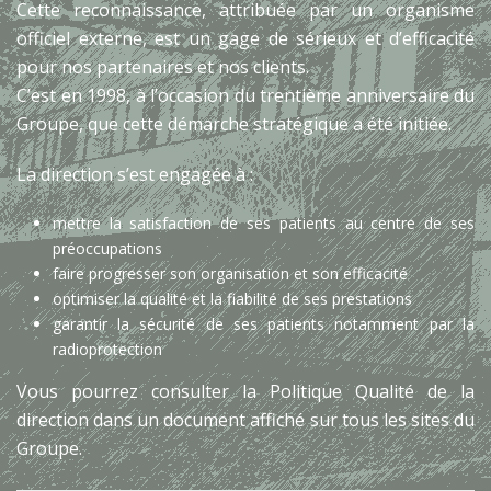
Cette reconnaissance, attribuée par un organisme
officiel externe, est un gage de sérieux et d’efficacité
pour nos partenaires et nos clients.
C’est en 1998, à l’occasion du trentième anniversaire du
Groupe, que cette démarche stratégique a été initiée.
La direction s’est engagée à :
mettre la satisfaction de ses patients au centre de ses
préoccupations
faire progresser son organisation et son efficacité
optimiser la qualité et la fiabilité de ses prestations
garantir la sécurité de ses patients notamment par la
radioprotection
Vous pourrez consulter la Politique Qualité de la
direction dans un document affiché sur tous les sites du
Groupe.