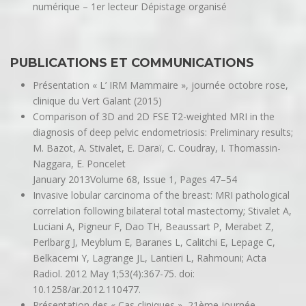
numérique – 1er lecteur Dépistage organisé
PUBLICATIONS ET COMMUNICATIONS
Présentation « L’ IRM Mammaire », journée octobre rose,
clinique du Vert Galant (2015)
Comparison of 3D and 2D FSE T2-weighted MRI in the
diagnosis of deep pelvic endometriosis: Preliminary results;
M. Bazot, A. Stivalet, E. Daraï, C. Coudray, I. Thomassin-
Naggara, E. Poncelet
January 2013Volume 68, Issue 1, Pages 47–54
Invasive lobular carcinoma of the breast: MRI pathological
correlation following bilateral total mastectomy; Stivalet A,
Luciani A, Pigneur F, Dao TH, Beaussart P, Merabet Z,
Perlbarg J, Meyblum E, Baranes L, Calitchi E, Lepage C,
Belkacemi Y, Lagrange JL, Lantieri L, Rahmouni; Acta
Radiol. 2012 May 1;53(4):367-75. doi:
10.1258/ar.2012.110477.
Présentation des « Cas cliniques », 21ème journée