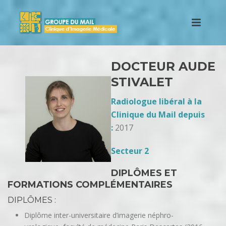
DOCTEUR AUDE
STIVALET
Radiologue libéral à la
Clinique du Mail depuis
:
2017
Secteur 2
DIPLÔMES ET
FORMATIONS COMPLÉMENTAIRES
DIPLÔMES :
Diplôme inter-universitaire d’imagerie néphro-