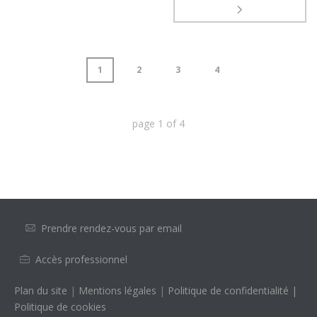
1
2
3
4
page
1
of
4
Prendre rendez-vous par email
Accès professionnel
Plan du site
|
Mentions légales
|
Politique de confidentialité
|
Politique de cookies