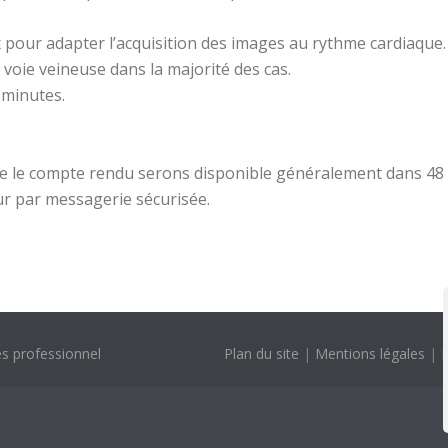
 pour adapter l’acquisition des images au rythme cardiaque.
 voie veineuse dans la majorité des cas.
 minutes.
e le compte rendu serons disponible généralement dans 48
r par messagerie sécurisée.
s professionnel
Plan du site
|
Mentions légales
|
P